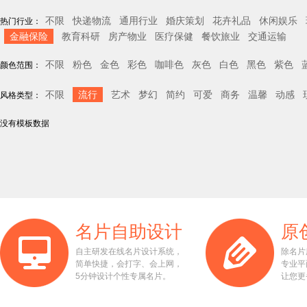
不限
快递物流
通用行业
婚庆策划
花卉礼品
休闲娱乐
热门行业：
金融保险
教育科研
房产物业
医疗保健
餐饮旅业
交通运输
不限
粉色
金色
彩色
咖啡色
灰色
白色
黑色
紫色
颜色范围：
不限
流行
艺术
梦幻
简约
可爱
商务
温馨
动感
风格类型：
没有模板数据
名片自助设计
原
自主研发在线名片设计系统，
除名片
简单快捷，会打字、会上网，
专业平
5分钟设计个性专属名片。
让您更