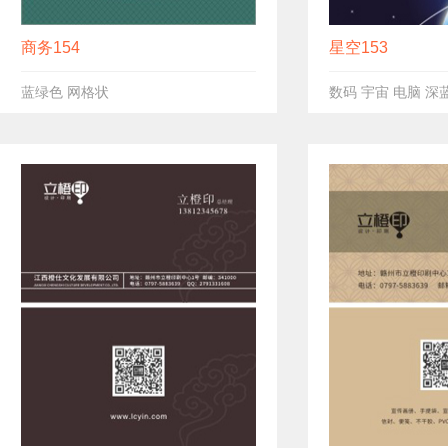
商务154
星空153
蓝绿色 网格状
数码 宇宙 电脑 深