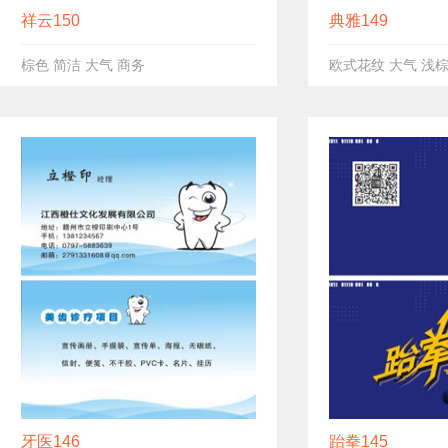
祥云150
典雅149
棕色 简洁 大气 商务
欧式花纹 大气 浅
牙医146
跆拳145