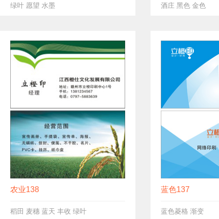
绿叶 愿望 水墨
酒庄 黑色 金色
农业138
蓝色137
稻田 麦穗 蓝天 丰收 绿叶
蓝色菱格 渐变