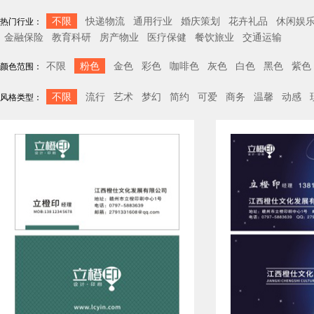
不限
快递物流
通用行业
婚庆策划
花卉礼品
休闲娱
热门行业：
金融保险
教育科研
房产物业
医疗保健
餐饮旅业
交通运输
不限
粉色
金色
彩色
咖啡色
灰色
白色
黑色
紫色
颜色范围：
不限
流行
艺术
梦幻
简约
可爱
商务
温馨
动感
风格类型：