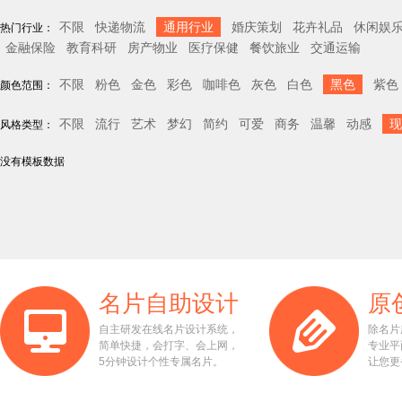
不限
快递物流
通用行业
婚庆策划
花卉礼品
休闲娱
热门行业：
金融保险
教育科研
房产物业
医疗保健
餐饮旅业
交通运输
不限
粉色
金色
彩色
咖啡色
灰色
白色
黑色
紫色
颜色范围：
不限
流行
艺术
梦幻
简约
可爱
商务
温馨
动感
现
风格类型：
没有模板数据
名片自助设计
原
自主研发在线名片设计系统，
除名片
简单快捷，会打字、会上网，
专业平
5分钟设计个性专属名片。
让您更