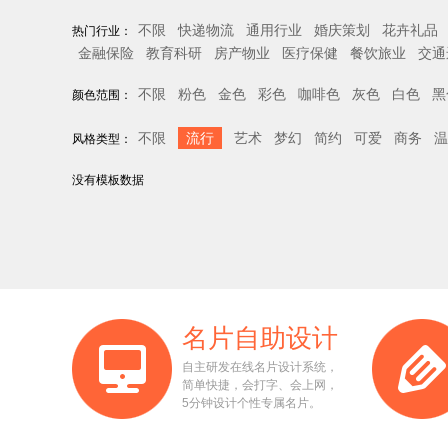
不限
快递物流
通用行业
婚庆策划
花卉礼品
热门行业：
金融保险
教育科研
房产物业
医疗保健
餐饮旅业
交通
不限
粉色
金色
彩色
咖啡色
灰色
白色
黑
颜色范围：
不限
流行
艺术
梦幻
简约
可爱
商务
温
风格类型：
没有模板数据
名片自助设计
自主研发在线名片设计系统，
简单快捷，会打字、会上网，
5分钟设计个性专属名片。