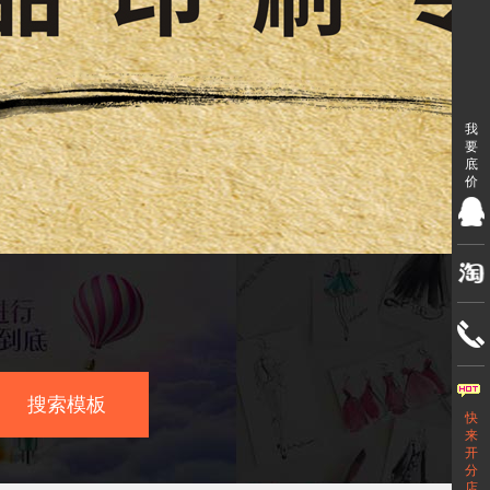
我
要
底
价
搜索模板
快
来
开
分
店