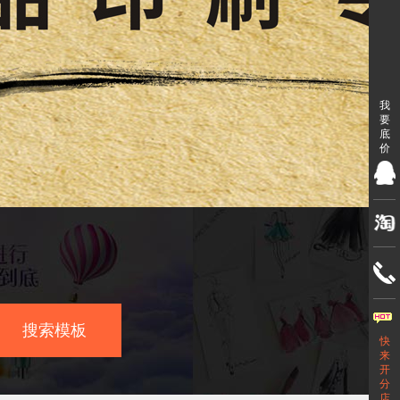
我
要
底
价
搜索模板
快
来
开
分
店