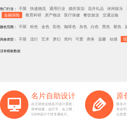
不限
快递物流
通用行业
婚庆策划
花卉礼品
休闲娱乐
热门行业：
金融保险
教育科研
房产物业
医疗保健
餐饮旅业
交通运输
不限
粉色
金色
彩色
咖啡色
灰色
白色
黑色
紫色
颜色范围：
不限
流行
艺术
梦幻
简约
可爱
商务
温馨
动感
现
风格类型：
没有模板数据
名片自助设计
原
自主研发在线名片设计系统，
除名片
简单快捷，会打字、会上网，
专业平
5分钟设计个性专属名片。
让您更