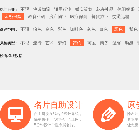
不限
快递物流
通用行业
婚庆策划
花卉礼品
休闲娱乐
热门行业：
金融保险
教育科研
房产物业
医疗保健
餐饮旅业
交通运输
不限
粉色
金色
彩色
咖啡色
灰色
白色
黑色
紫色
颜色范围：
不限
流行
艺术
梦幻
简约
可爱
商务
温馨
动感
风格类型：
没有模板数据
名片自助设计
原
自主研发在线名片设计系统，
除名片
简单快捷，会打字、会上网，
专业平
5分钟设计个性专属名片。
让您更