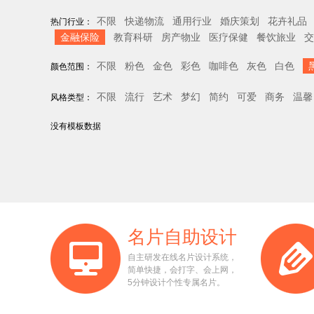
不限
快递物流
通用行业
婚庆策划
花卉礼品
热门行业：
金融保险
教育科研
房产物业
医疗保健
餐饮旅业
交
不限
粉色
金色
彩色
咖啡色
灰色
白色
颜色范围：
不限
流行
艺术
梦幻
简约
可爱
商务
温馨
风格类型：
没有模板数据
名片自助设计
自主研发在线名片设计系统，
简单快捷，会打字、会上网，
5分钟设计个性专属名片。