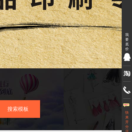
我
要
底
价
搜索模板
快
来
开
分
店