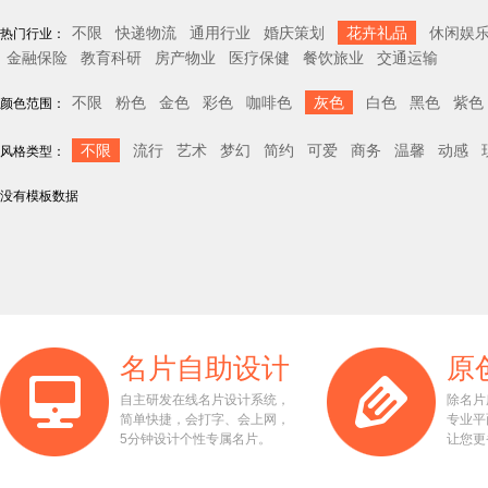
不限
快递物流
通用行业
婚庆策划
花卉礼品
休闲娱
热门行业：
金融保险
教育科研
房产物业
医疗保健
餐饮旅业
交通运输
不限
粉色
金色
彩色
咖啡色
灰色
白色
黑色
紫色
颜色范围：
不限
流行
艺术
梦幻
简约
可爱
商务
温馨
动感
风格类型：
没有模板数据
名片自助设计
原
自主研发在线名片设计系统，
除名片
简单快捷，会打字、会上网，
专业平
5分钟设计个性专属名片。
让您更