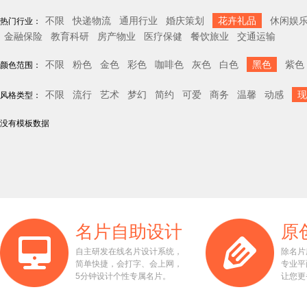
不限
快递物流
通用行业
婚庆策划
花卉礼品
休闲娱
热门行业：
金融保险
教育科研
房产物业
医疗保健
餐饮旅业
交通运输
不限
粉色
金色
彩色
咖啡色
灰色
白色
黑色
紫色
颜色范围：
不限
流行
艺术
梦幻
简约
可爱
商务
温馨
动感
现
风格类型：
没有模板数据
名片自助设计
原
自主研发在线名片设计系统，
除名片
简单快捷，会打字、会上网，
专业平
5分钟设计个性专属名片。
让您更